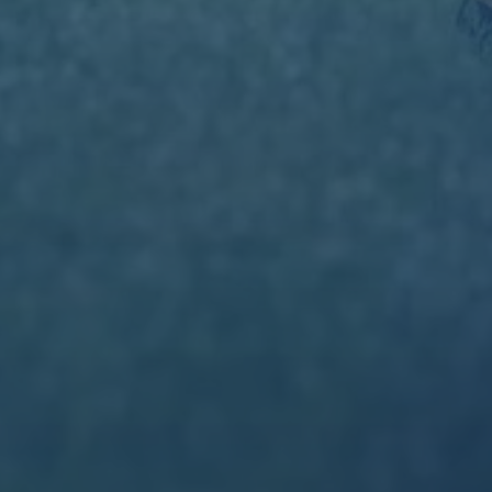
综合以上，拜仁与德国电信的这一新合约
会，同时也为整个体育产业的商业运作提供
上一篇：巴顿：赛季首战所有对手都不好踢，位置变动比较大
下一篇：美联储官员警告政府政策不确定性推高通胀风险.