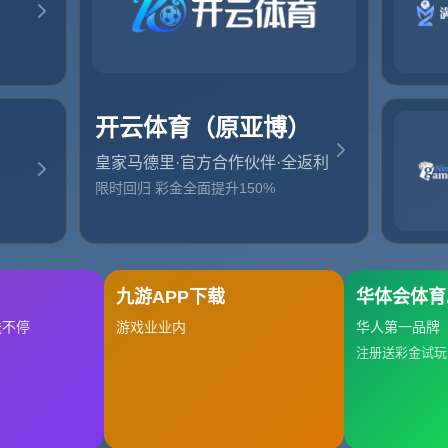
网站首页
公司简介
德媒：拜仁將於德國電信續約4年 合同總價值2億歐
发布时间：2026-08-06T01:50:07+08:00
球巨头拜仁慕尼黑**和德国电信之间的合作，再次成为人们关注的焦点。
一举措不仅巩固了双方的长期伙伴关系，也为其它俱乐部在商业合作方面
部收入的重要组成部分。而拜仁慕尼黑作为全球最具影响力的俱乐部之一，
的主要合作伙伴，通过这一合作关系，不仅增强了品牌影响力，还为球迷
仁与德国电信的合作始于2002年，从那时起，德国电信就扮演了一个不