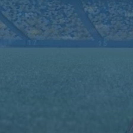
名度，也通过创新技术为足球的未来发展提
地位。