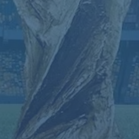
勒沃库森的胜利绝非偶然。首先，他们拥有一个团结且
富有凝聚力的团队。每位球员都在场上拿出110%的努
力，确保球队能够全力以赴。此外，教练组在比赛前的
详细准备和赛场上的灵活调整同样至关重要。正是这些
*内外多重因素*让勒沃库森在德甲赛场上脱颖而出。
### *勒沃库森与多特蒙德的竞争关系*