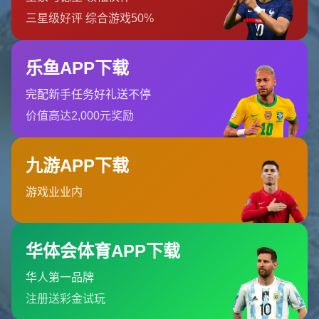
这场比赛不仅延续了勒沃库森的连胜势头，也使得他们
以更强劲的姿态在积分榜上占据一席之地。
### 勒沃库森的崛起
本赛季，勒沃库森在战术上的调整和人员配置的升级显
而易见。他们不仅保留了核心球员，还在转会市场上引
入了几位颇具潜力的新秀。在主教练的妙计之下，**勒
沃库森队形成了独有的攻防体系**，极大多样化了他们
的进攻手段。对于一支志在争夺欧冠席位的球队来说，
这样的进步无疑是至关重要的。
### 比赛回顾：客场之胜
面对多特蒙德，勒沃库森凭借出色的技战术能力和团队
配合克敌制胜。上半场，他们依靠快速反击取得了两球
领先。**多特蒙德虽试图反扑，但勒沃库森的坚固防线