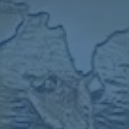
队在大众认知中明显更强、更热门时，庄家就会通过
“让球”来让双方看起来更接近，以吸引两边资金相对均
衡。常见的形式包括平手、让平半、让半球、让一球
等，不同的让球深度，对应的是市场对两队的总体判
断。例如，一支传统强队在小组赛面对首次进世界杯的
弱旅，如果给到让一球或一球球半，通常说明市场普遍
认可强队的胜出概率较高，但也会考虑赛程密度、轮换
和临场战意等因素。
从这个角度看，让球信息不是一个孤立存在的数据，而
是庄家对球队实力、舆论预期和资金流向的综合表达。
想要在世界杯期间快速读懂每场让球，就要先明白一个
原则 让球数字背后，代表的是被“量化过的实力差距”
只有把这种差距放回到实际比赛场景中去看，才不会被