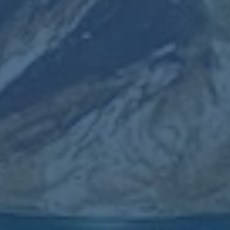
整让球来平衡风险。
如果你在这个过程中能够及时注意到 “让球从一球球半
降到一球” “A队伤情影响较大” “B队防守口碑提升” 这
三条关键信息，就能初步判断这场比赛的让球变化不是
单纯的“看好弱队”，而是对整体比赛结构的重新估价。
换句话说，初盘的一球球半更多代表的是大众对豪强传
统印象，而临盘的一球或半一，则更贴近当前真实状
况。通过这样的案例，可以发现快速掌握每场让球信息
的核心，并不是追逐“最后一秒的盘口”，而是在消息、
盘型和舆论之间找到稳定的逻辑链。
利用数据简化判断 将复杂信息压缩为几个关键点
面对世界杯几十场比赛，要逐场深入分析并不现实，因