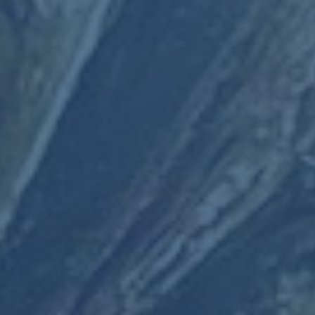
的“战意加成”。这个阶段，快速掌握每场让球信息的关
键在于：首先看积分形势，再看阵容消息，最后再回到
盘口变化本身。因为此时的盘面，不再只是实力差距，
而是战意、心理、压力和舆论综合作用的体现。
案例分析 从一场典型对决看让球如何变化
假设某届世界杯小组赛中，传统豪强A队对阵首次进入
决赛圈的B队，从整体实力来看，A队完全占据优势，媒
体预测也多为大胜。开盘时让球为一球球半，说明庄家
认为A队有较大可能赢两球以上。然而在临近开赛的两
天内，消息传出A队核心中场训练受伤，能否出场未
知，同时B队在热身赛中表现顽强，舆论开始对其防守
能力给予更多好评。这时盘口逐步回落到一球甚至半
一，说明市场资金在逐渐向B队方向涌入，庄家通过调