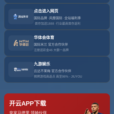
世界杯让球指南：快速掌握每场让球信息
发布时间：2026-08-08T02:03:56+08:00
世界杯让球指南 快速掌握每场让球信息