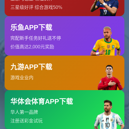
球。这场比赛不仅展现了两支球队的实力对决，也为足
总杯的进程平添了一抹亮色。
### 赛前预热
对于诺丁汉森林来说，这场对阵利物浦的比赛是一次挑
战也是机会。在足总杯这一赛场上，林中之王的勇敢作
风一直是球迷们热衷的话题。利物浦则是以稳健著称，
他们一直以来都是足总杯的热门夺冠球队之一，如何有
效**攻防转换**是本场比赛的关键所在。
### 比赛进程
比赛开场，诺丁汉森林试图通过快速的小范围传球逼迫
利物浦防线，但利物浦的中后场球员表现出了极强的防
守韧性，切断了对方有效的威胁。*齐米卡斯的助攻*在
下半场第 68 分钟成为比赛的转折点，他在左路精准传