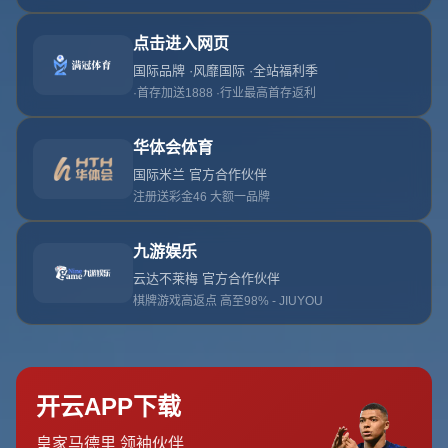
足總杯1／4決賽諾丁漢森林0-1利物浦 齊米
卡斯助攻若塔破門.
发布时间：2026-08-06T01:50:07+08:00
**足总杯1/4决赛： 诺丁汉森林 0-1 利物浦**
*齐米卡斯助攻若塔制胜*
在备受瞩目的足总杯1/4决赛中，利物浦凭借若塔的关键
进球，以1-0的比分击败了诺丁汉森林。本场比赛的焦
点在于**齐米卡斯的精巧助攻**，帮助若塔打进了制胜