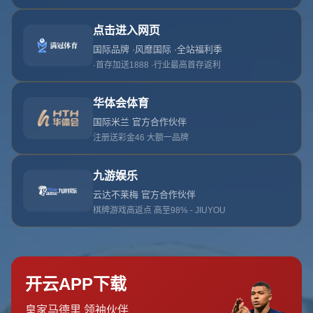
英超第19輪紐卡斯爾1-1曼聯 聖馬克西曼閃
電破門卡瓦尼替補扳平.
发布时间：2026-08-09T01:50:08+08:00
在英超第19轮比赛中，纽卡斯尔联队主场迎战曼彻斯特
联队（曼联），最终**以1-1战平**。这场比赛因圣马
克西曼的闪电破门以及卡瓦尼替补登场扳平比分而备受
关注。本场比赛不仅是一场激烈的对抗，更是对两支球
队在本赛季表现的一次深刻检验。