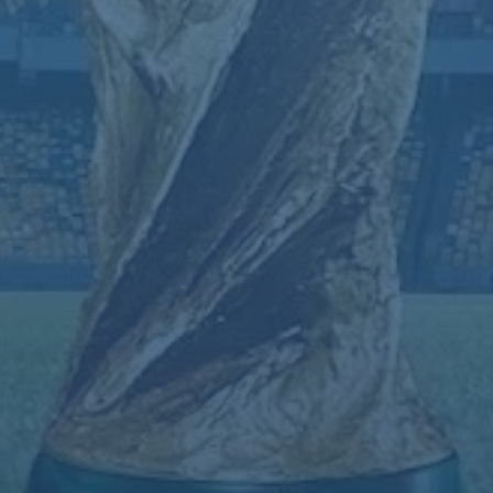
曼联虽然拥有豪华的阵容，但在面对中下游球队时常常
掉链子，如何提高对比赛节奏的掌控能力，是他们需要
反思的问题。
此外，这场纽卡斯尔对阵曼联的比赛中，可以观察到一
个重要趋势：**战术的灵活性与关键球员的作用**成为
影响比赛胜负的关键因素。圣马克西曼和卡瓦尼的发挥
就是最好的例证。对于其他英超球队而言，从这场比赛
中学习到的经验可能更具战略意义。若想在竞争激烈的
英超立足，提升团队韧性和调动关键球员的能力显得尤
为重要。
总之，通过纽卡斯尔与曼联的这场对决，我们不仅看到
了**球员个人能力**的精彩展现，也发现球队间策略运
用的复杂微妙。这场1-1的平局虽无胜负，却给观众们