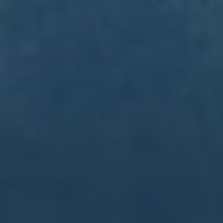
足球世界：**技术是一把双刃剑**。现代足球的发展依
赖于先进科技，而这些技术能否真正实现“绝对公正”，
还需要更多探索与完善。
在未来的比赛中，VAR的使用或许会更精确、更果断。
但足球的魅力之一——那些充满争议和未知的时刻，或
许永远都不会消失。
上一篇：奥斯卡：沧州雄狮培养了我，最终的结局令人非常遗憾和伤心.
下一篇：扬帆抚仙湖 乐享慢生活（健身视野）.
Copyright 2024
开云体育（中国）官方网