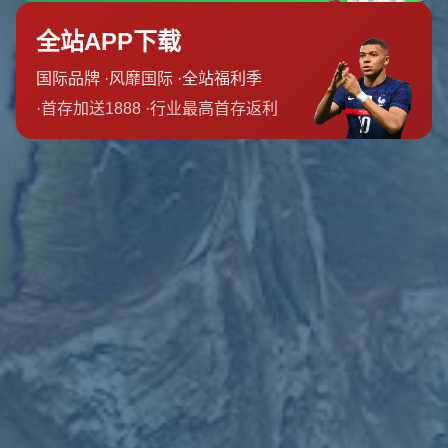
VAR（视频助理裁判）的引入初衷，正是为了减少这些
争议。通过回放视频、核实关键瞬间，裁判可以更精准
地做出判罚结论。然而，阿莫林“直言不讳”的发声再一
次让我们关注到：即便引入技术，真相未必总能揭示，
无论技术多么先进，**“人对规则的理解”**依旧可能主
导结论。
### **何以为证？阿莫林对“马奎尔进球”的质疑**
在那场比赛中，曼联后卫马奎尔的一粒头球绝杀为红魔
带来胜利，但这粒进球的过程却引发了极大的争议。阿