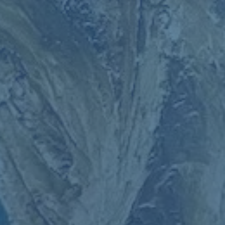
莫林认为，马奎尔在争顶时疑似有肢体接触动作，干扰
了对方球员的防守。
在传统判罚条件下，裁判基于现场视角和主观感觉，可
能认为接触是正常的对抗。但若VAR存在，慢动作回放
会清晰显示马奎尔是如何使用身体作出动作的。诸如此
类的案例在现代足球中并不鲜见——有时细微的推搡或
肘击，正是决定判罚的关键。
比如2019年英超中，热刺球员凯恩的争议性越位进球最
终因VAR判断被取消；又如在欧冠赛场中，皇马的加雷
斯·贝尔因轻微手球被吹罚无效。和这些案例相比，阿莫
林的质疑似乎不无道理。
### **VAR是否真的完美？对争议的一体两面**