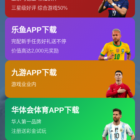
找到某种联系吗？
---
### 数学与足球：背后的逻辑交集
人们可能忽视了这样一个事实：足球其实是非常“讲究
数学”的一项运动。当球员在场上进行快速跑位、传球
选择以及比赛中的战术判断时，他们都需要对**空间、
时间以及精准性**有高度敏锐的感知，而这些能力与数
学中的**几何、概率甚至运筹学**息息相关。
一位熟悉战术的数学老师，凭借他对数据分析的灵敏度
和逻辑思维能力，可能会看出传统教练忽略的**战术漏
洞**或亮点。比如，一个队员在何时何地发起进攻效率
是最高的？守门员如何根据对手的射门角度分布做出最