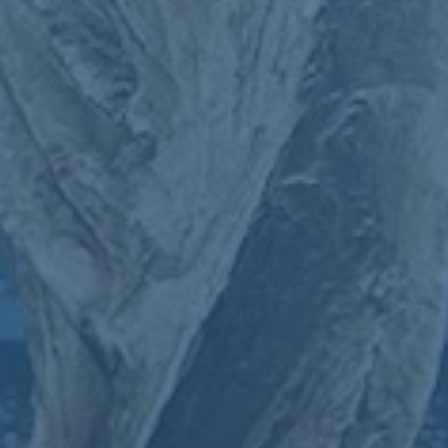
中，不再简单依靠“感觉”，而是通过分析出手习惯和对
方守门员的扑救数据，找到*最有可能进球的位置*。
---
### 案例分析：从平凡到冠军的逆袭之路
以这支球队为例。在数学化训练介入之前，这支校队几