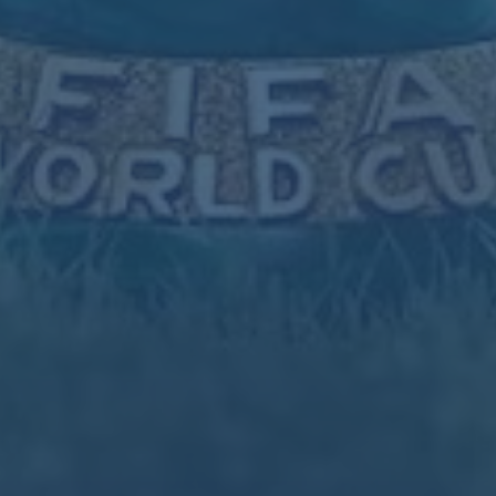
体育相结合**的缩影。在大数据和信息技术的加持下，
越来越多的**非传统“教练”角色**正在展示出令人侧目
的潜力。数学在足球中的“跨界”应用，无疑为传统训练
模式提供了一个崭新的视角。
传统观点认为，冠军的产生单纯依赖天赋与汗水，但这
位数学老师用实践证明，**严谨的数学思维与科学化训
练**，同样能铸就一支夺冠之队。细想之下，这看似荒
诞的问题：“这支冠军足球队，真是数学老师教的吗？”
或许蕴藏的，是体育未来的全新方向！