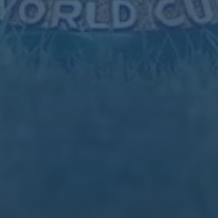
量，更凸显了球队心态的日臻成熟。从郭士强的淡定，
到赵睿与杨瀚森的活力，再到胡金秋的稳定，**每个人
的表现都值得赞赏**。这场胜利的背后，是整个团队的
协作与成长。