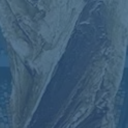
郭士强深知道，**善用年轻球员的潜能是中国篮球未来
的关键**。因此，他的思路从个人得分转向团队协作，
给中国男篮注入了全新的活力。关岛本场比赛虽有冲击
力，却在中国的整体防守下无力招架。
### **赵睿的激情与杨瀚森的潜力“燃爆全场”**
**赵睿在比赛中的表现可圈可点**，他不仅在得分上展
现了不俗的水准，还屡屡送出精彩助攻。他的精彩突破
和高效远投，屡次点燃现场气氛，充分体现了中国男篮
“领袖球员”的作用。此外，赵睿赛后与杨瀚森交流甚
欢，他们在场上的配合也更加默契。