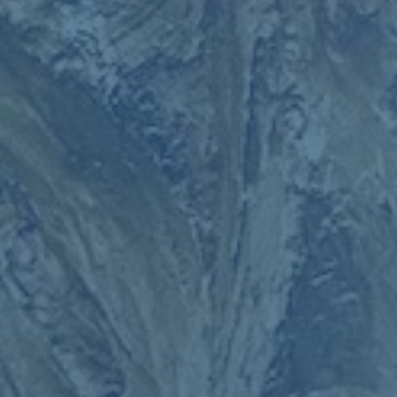
郭士强赛后显露的轻松表情虽显而易见，但实际上，这
一场胜利是中国男篮在训练中的长期付出的结果。自接
手主教练以来，郭士强深谙国内外篮球的竞争压力，通
过科学的训练体系和战术改革，对年轻球员的培养格外
重视。如**杨瀚森这样的潜力新星**，得到了更多上场
时间，在控球权分配、进攻选择上逐渐展现出稳定的风
格。正因如此，郭士强才能在这场比赛中以稳健心态冷
静应战。