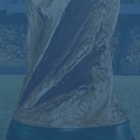
在赛前遭遇重伤，外界普遍看衰意大利的前景。然而，
凭借团队的默契和替补球员的出色发挥，他们最终捧起
了大力神杯。这次热身赛的伤情或许只是小试牛刀，意
大利国家队的韧性与适应能力值得期待。曼奇尼的战术
调整和球员的临场发挥，或将成为决定比赛走势的关
键。
如何应对伤病：意大利国家队的策略
面对伤病名单带来的压力，意大利国家队展现出了充分
的准备。首先，教练组已经针对伤病球员制定了个性化
的恢复计划，确保他们在关键赛事前回归。其次，热身
赛的阵容安排将更加灵活，给予替补球员更多表现机
会，以检验他们的状态。此外，球队还加强了体能训练
和伤病预防措施，避免进一步的人员损失。这些策略不