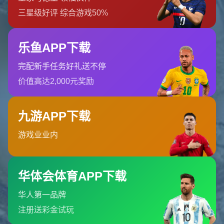
响球队表现？让我们一探究竟。
伤情名单公布：透明态度赢得尊重
意大利国家队在备战热身赛期间，主动公开了队内球员
的伤情状况。这一举动在国际足坛并不常见，尤其是对
于一支以战术严谨著称的队伍来说。名单中包括了几位
关键球员的伤病情况，例如中场核心
若日尼奥
因小腿肌
肉拉伤将缺席数周，而前锋
因莫比莱
则因脚踝轻伤处于
恢复阶段。主教练曼奇尼在接受采访时表示：“我们希
望通过公开伤情名单，让球迷了解球队的真实情况，同
时也为球员的恢复争取更多理解和时间。”这种坦率的
态度无疑为意大利国家队赢得了更多的信任。