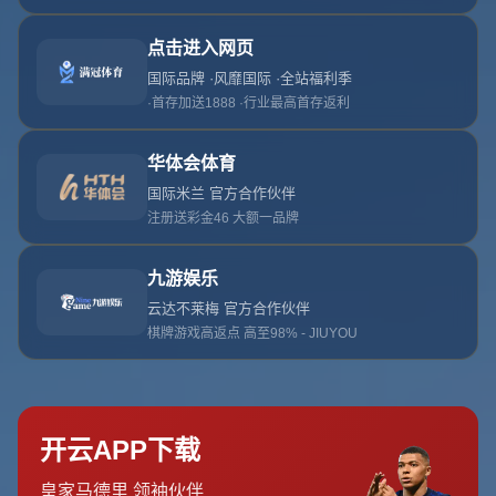
西甲国家德比皇家马德里主场迎战巴塞罗
那巅峰对决一触即发
发布时间：2026-08-09T01:50:08+08:00
西甲国家德比皇家马德里主场迎战巴塞罗那巅峰对决一
触即发
引言：足坛最激烈的对决即将
上演
在全球足球迷的心中，
西甲国家德比
无疑是足坛最具分