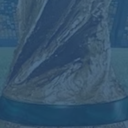
称，而巴萨主帅哈维则更注重传控与压迫。两人的斗智
斗勇，或许会决定比赛的最终走向。此外，伯纳乌球场
的
主场氛围
也将为皇马提供巨大的心理优势，数万名球
迷的呐喊声无疑是球员们的
最佳动力
。
案例分析：过往经典战役的启
示
回顾过往的
国家德比
，我们不难发现，比赛的结果往往
取决于细节的把握。以2016-17赛季的一场比赛为例，
皇马在最后时刻凭借拉莫斯的头球绝杀，以3-2逆转巴
萨。这场比赛充分体现了皇马永不放弃的精神，也证明
了关键时刻的心理素质有多么重要。而巴萨在2019年的
一场4-2胜利中，则展现了他们对比赛节奏的精准掌
控。这些案例都表明，无论是
皇家马德里
还是
巴塞罗