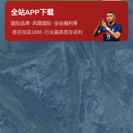
次对决都堪称经典。比如，2011年的西甲赛场，巴萨凭
借梅西的惊艳表现以5-0大胜皇马，至今仍是球迷津津
乐道的话题。而皇马也在2017年以3-1的比分完成复
仇，展现了他们的王者风范。这些经典战役无不证明，
国家德比
从来不缺少惊喜。
当前形势：两队状态对比分析
在本赛季的
西甲联赛
中，皇家马德里与巴塞罗那的表现
各有千秋。皇马在主教练的战术调整下，展现了强大的
进攻火力，特别是在伯纳乌球场，他们几乎是无敌的存
在。而巴萨则凭借年轻球员的崛起，逐渐找回了昔日的
统治力。两队在积分榜上的激烈竞争，也让这场
巅峰对
决
的意义更加重大。值得一提的是，皇马的当家球星本