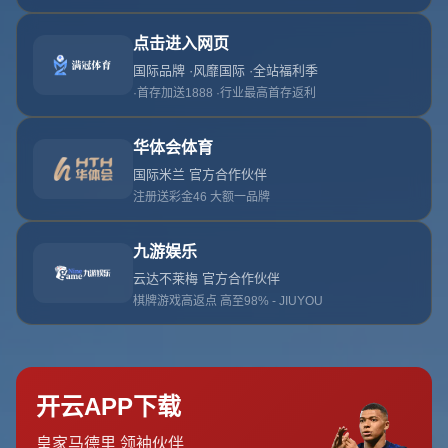
曼联计划换帅：滕哈格或离任，波切蒂诺
成首要候选
发布时间：2026-08-08T02:03:56+08:00
曼联将解雇滕哈格 波切蒂诺为头号下任
引言：曼联帅位风云再起 波切蒂诺或成新希望
在足球世界里，教练的命运往往与球队成绩紧密相连。
近日，关于曼联主帅滕哈格可能面临解雇的消息不胫而
走，而前切尔西主帅波切蒂诺被认为是接任的
头号人