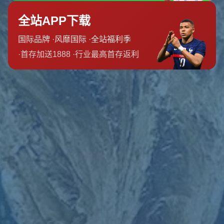
更重要的是，滕哈格似乎逐渐失去了更衣室的信任。部
分球员对他的高压管理风格表示不满，而他在转会市场
上的决策也备受争议。种种迹象表明，曼联高层对滕哈
格的耐心正在耗尽，
解雇
的传闻愈发甚嚣尘上。
波切蒂诺为何成为热门人选
在众多潜在接任者中，波切蒂诺的名字频频被提及。这
位阿根廷教头曾在热刺和巴黎圣日耳曼证明了自己的能
力，尤其是在热刺时期，他以有限的资源将球队带入欧
冠决赛，展现了出色的战术理念和对年轻球员的培养能
力。尽管在切尔西的执教经历并不算成功，但他对英超
环境的熟悉以及对高强度比赛的适应能力，仍让曼联高
层将他视为
下任主帅
的首选。
波切蒂诺的战术风格以攻守平衡和高位逼抢著称，这与