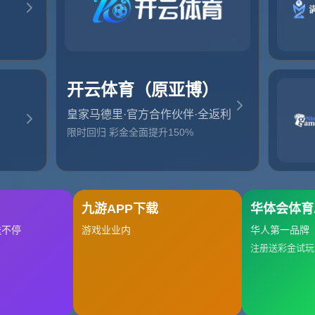
网站首页
公司简介
免费畅享英超盛宴：观看比赛的绝佳方式
发布时间：2026-08-08T02:03:56+08:00
可少的激情盛宴。顶级的竞技水平、激烈的对抗以及球星们的精彩表现，
法
免费观看英超直播
，还能保证画质和流畅度呢？答案是肯定的！本文将
场精彩对决。