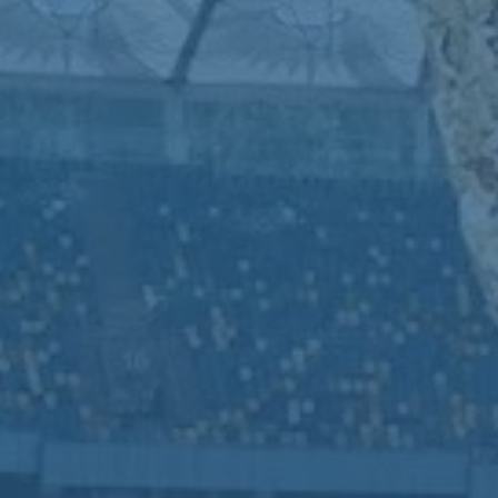
英超官方以及相关转播平台经常会推出促销
的
免费直播
通道。球迷可以通过订阅官方ne
括英超在内的多项赛事直播。抓住这些机会