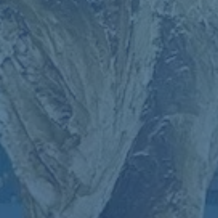
活动，为用户提供免费观看的机会。例如，在一些节假日或特殊赛事（如
wsletter或下载官方App，第一时间获取这些信息。此外，一些转播
，您可以轻松享受到
高品质的观赛体验
。