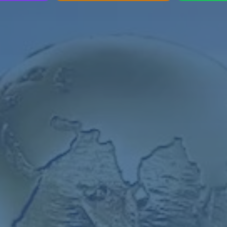
播服务，但并非所有平台都合法且安全。一些不正规的网站可能存在病毒
，一些大型视频网站或体育应用会不定期推出
免费英超直播
活动，尤其是
分英超比赛。此外，部分社交媒体平台也会与官方合作，转播一些焦点赛