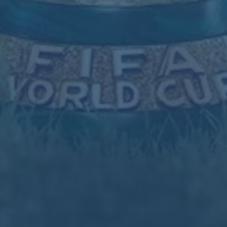
直播资源的重要途径。许多热爱足球的网友会在论坛、社交群组中分享免
，您往往能找到安全可靠的观看方式。例如，小李是一名忠实的曼联球迷
阵利物浦的焦点战，还通过弹幕与其他球迷实时交流，极大地提升了观赛
费英超直播
，流畅的网络环境都是关键。建议使用稳定的Wi-Fi连接，避
视或投屏设备观看比赛，可以获得更震撼的视觉效果。如果使用手机观看
但我们必须强调尊重版权和法律的重要性。选择合法的免费直播资源，不
个人信息或下载不明软件，请务必保持警惕，避免因小失大。合法途径或