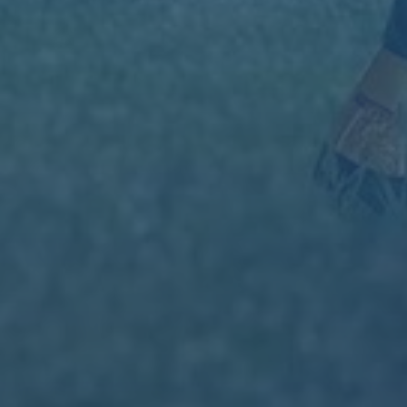
三 借助社区资源和球迷互动
除了官方渠道，球迷社区也是获取免费英超
谨慎甄别，但通过与社区内资深球迷的互动
维护的直播链接分享贴，不仅观看了曼联对
点击不明网站。
四 注意观看时的网络环境和设备选择
无论是通过官方平台还是社区资源观看
免
设备也能提升观赛体验。例如，通过智能电
充足。
五 保持对版权和法律的尊重
虽然免费观看英超比赛是许多球迷的追求，
健康发展贡献力量。如果某些平台要求提供