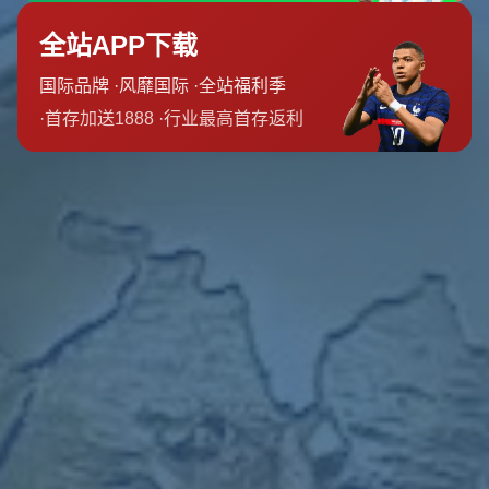
其是在欧洲杯这样的舞台上，意大利的
战术纪律
和
大赛
经验
往往能让他们在关键时刻占据上风。
在本届欧洲杯的首战中，意大利的目标无疑是全取三
分，以稳固小组赛出线形势。面对实力相对较弱的阿尔
巴尼亚，意大利有望通过中场控制和快速反击撕开对手
防线。值得一提的是，意大利在近几场热身赛中展现了
不俗的进攻火力，这也为他们在这场比赛中的表现增添
了信心。
阿尔巴尼亚挑战：黑马能否制
造惊喜
相比意大利，阿尔巴尼亚在国际赛场上的名气和实力稍
显逊色，但这支球队近年来进步明显，尤其是在防守端