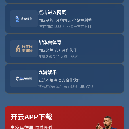
欧洲杯揭幕战：意大利对阵阿尔巴尼亚，
卫冕冠军首秀比分预测
发布时间：2026-08-08T02:03:56+08:00
欧洲杯意大利vs阿尔巴尼亚最新比赛预测比分 意大利开
启卫冕之路
引言：意大利卫冕之旅的首战
焦点
随着欧洲杯的战火重燃，卫冕冠军意大利将在首场比赛