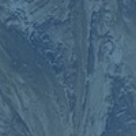
比赛预测：意大利有望稳中取
胜
综合双方近期的状态和历史交锋记录，意大利在这场
欧
洲杯首战
中占据明显优势。意大利与阿尔巴尼亚在过去
几次交手中，意大利保持了全胜战绩，且在攻防两端都