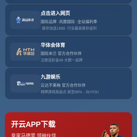
名帅风采！巴萨主帅胜率榜：弗里克与恩
里克并肩第一，胜率高达76%
发布时间：2026-08-06T01:50:07+08:00
名帅巴萨主帅胜率统计：胜率76%的弗里克同恩里克并
列第一
引言：巴萨主帅胜率榜单引发
热议
在足球世界中，巴塞罗那足球俱乐部无疑是豪门中的佼