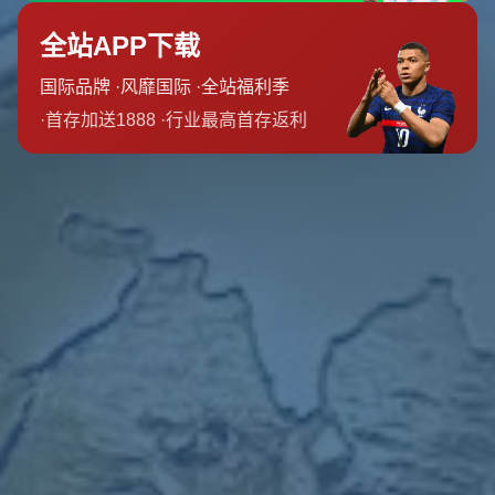
弗里克的惊艳表现：76%胜率
如何炼成
自从弗里克接手巴萨以来，他的战术理念和临场指挥能
力迅速赢得了球迷的认可。
76%的胜率
并非偶然，这
背后是弗里克对球队的精准改造和对球员潜能的充分挖
掘。他在拜仁慕尼黑时期就以高位逼抢和快速反击的战
术闻名，而这种风格也被他成功带到了巴萨。无论是面
对西甲劲敌还是欧冠强队，弗里克的球队总能展现出强