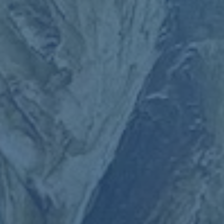
胜率背后的挑战：弗里克如何
持续辉煌
尽管弗里克目前以
76%的胜率
领跑巴萨历史，但未来的
挑战依然严峻。巴萨近年来的财政问题和阵容老化是摆
在每一位主帅面前的难题。弗里克需要在转会市场上精
准引援，同时培养更多年轻球员，以确保球队的长期竞