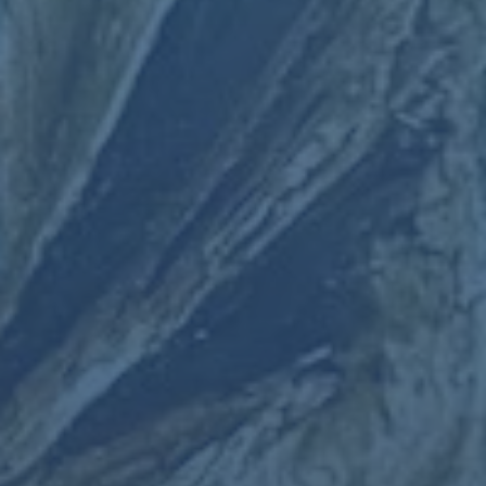
争力。此外，欧冠赛场的表现也将是检验他执教能力的
重要标准。
从数据来看，弗里克的胜率虽然亮眼，但样本数量相对
较少。随着比赛场次的增加，这一数据可能会有所波
动。如何在漫长的赛季中保持稳定性，是弗里克需要解
决的问题。球迷们期待他能像恩里克一样，不仅带来短
期成功，更为巴萨开启一个新的黄金时代。