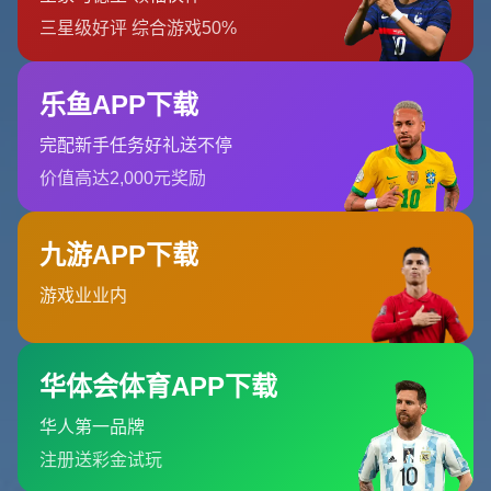
佼者，而主教练的执教成绩往往是衡量其能力的重要标
准。近期，一份关于巴萨历任主帅胜率的统计数据曝
光，令人瞩目：现任主帅弗里克以惊人的
76%胜率
，与
传奇教练恩里克并列历史第一！这一数据不仅彰显了弗
里克的执教能力，也让球迷对巴萨的未来充满期待。今
天，我们就来深入探讨这位名帅的成功秘诀，以及这份
胜率榜单背后的故事。