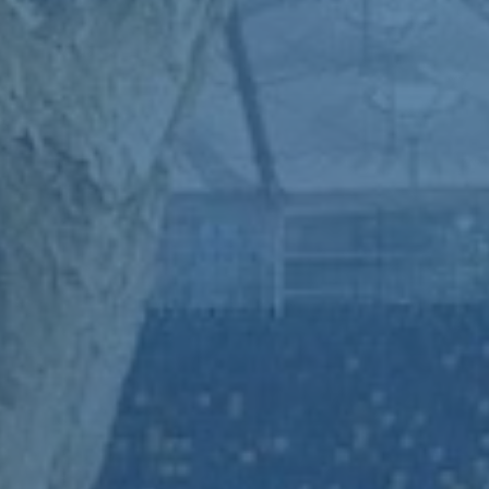
黎圣日耳曼作为法甲霸主，拥有姆巴佩、内