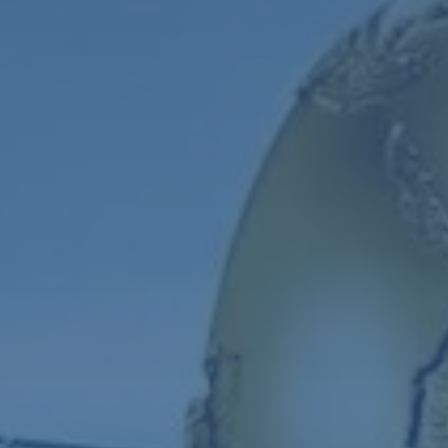
随着新赛季欧冠联赛的战火重燃，全球球迷
最新的
欧冠比赛预测
和
推荐
，那么这篇文章
能更好地把握赛事脉搏。让我们一起揭开本
一 豪门对决 曼城vs拜仁慕尼黑预测分析
本轮欧冠的重头戏无疑是曼城与拜仁慕尼
力，展现出极强的统治力；而拜仁则依靠深
根据近期两队的表现来看，曼城在主场作