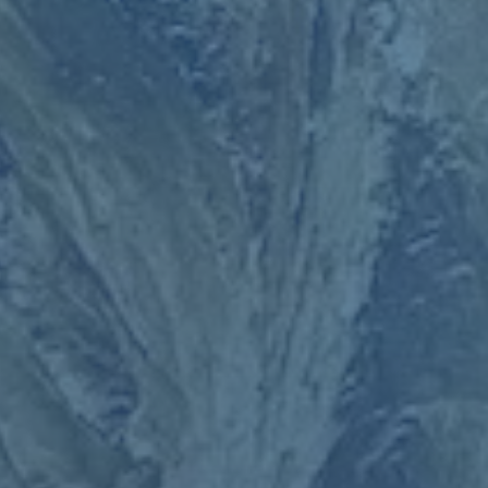
展望
得关注的冷门赛事，其中哥本哈根对阵巴黎圣日耳曼的比赛颇具看点。巴