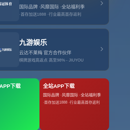
产品中心
新闻中心
联系开云体育官网