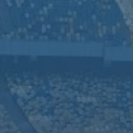
马尔等顶级球星，实力毋庸置疑。然而，哥
从战术角度来看，巴黎在客场可能会稍显保
差距，推荐
1:0或2:1
。对于喜欢博冷的球迷
三 关键因素 球员状态与战术博弈
在欧冠赛场上，决定比赛走向的往往不仅是
的精准传球将是撕开拜仁防线的利器。而拜
此外，天气、主场氛围等外部因素也不可忽
确地预测比赛结果。