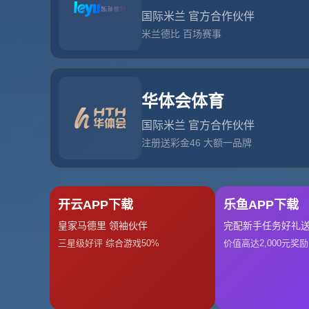
欧冠推荐 最新欧冠比赛预测和推荐
引言：欧冠赛场风云再起 谁将问鼎荣耀