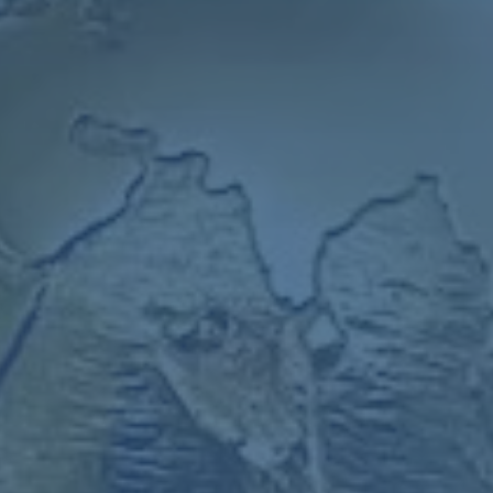
的目光再次聚焦在这片充满激情与梦想的赛场。每一场比赛都可能是经典
将为你带来专业的分析与独到的见解。无论是豪门对决还是黑马逆袭，我
轮欧冠的精彩面纱！
黑的强强对话。两队近年来在欧冠赛场多次交锋，堪称老对手。曼城凭借
厚的底蕴和莱万多夫斯基的替身——凯恩的出色发挥，同样不容小觑。
战的胜算略高，但拜仁的反击能力绝对是隐患。
数据分析
显示，曼城近5场