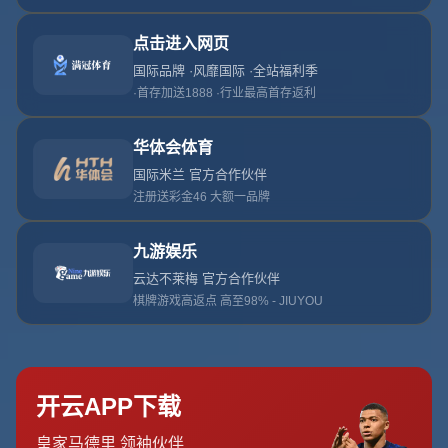
奋进新征程 共绘新未来 《广东省体育彩票
2024社会责任报告》发布
发布时间：2026-08-06T01:50:07+08:00
奋楫扬帆的时代 广东公益的新答卷
在全面推进中国式现代化的历史坐标上，每一份责任报
告都不仅是数据罗列，更是时代答卷与社会共识的凝
练。《广东省体育彩票2024社会责任报告》的发布，恰
是一扇观察窗口：透过这扇窗口，可以看到公共服务体