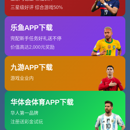
系的持续完善，看到体育强省战略的扎实推进，也能看
到人民群众对美好生活期盼的不断拓展。尤其是在“
奋
进新征程 共绘新未来
”的大背景下，体育彩票不再只是
一个筹资渠道，而是联结政府治理、社会参与与个人梦
想的重要纽带，是推动广东高质量发展和现代化治理体
系建设的鲜活实践。
责任体育彩票的内涵 新时代公共服务的延伸
谈到广东省体育彩票，公众往往首先想到的是竞技体育
场馆、社区健身设施、青少年体育活动等看得见摸得着
的成果。《广东省体育彩票2024社会责任报告》所呈现
的，是一个更为立体的责任体系。一方面，体育彩票本
质上是一种具有国家公益属性的产品，其筹集的公益金
在支持群众体育、竞技体育、社会保障以及其他公共事