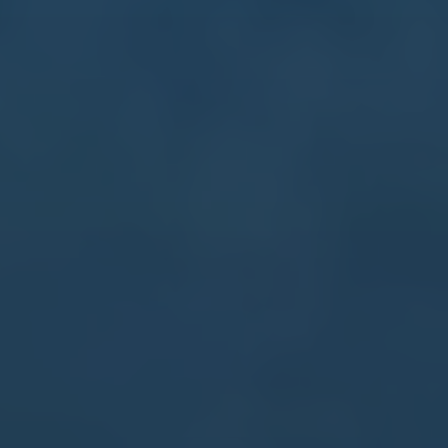
当我们站在今天回望，可以看到广东体彩从单一的筹资
载体，逐步成长为推动公共服务升级 社会治理创新与文
化价值重塑的重要力量 而当我们面向未来，可以预期在
“
奋进新征程 共绘新未来
”的引领下，伴随更多制度创新
科技赋能和公众参与，广东省体育彩票将在体育强省建
设 公共服务提升与共同富裕实践中，书写出更加厚重
更具温度的公益篇章 每一份社会责任报告，都是这部长