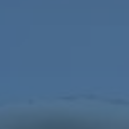
民健身工程建设，如社区体育公园、多功能运动场、乡
村篮球场等公共体育设施的铺开 二是推动青少年体育发
展，包括校园体育场地升级、青少年体育赛事支持以及
后备人才培养 三是参与社会保障领域，辅助困难群体救
助、养老服务设施建设等 四是介入城市更新与乡村振
兴，通过体育基础设施与赛事活动激活本地发展动能。
例如，在粤东西北一些山区县，当地政府利用部分体育
彩票公益金修建“村村有球场”的多功能运动场地 夜幕降
临，灯光点亮，孩子们在篮球场奔跑，老人们在健身器
材区锻炼，返乡务工青年也重新与家乡的生活节奏连接
在一起 这些看似细微的改变，却明显提升了村民的获得
感和幸福感 这类案例在报告中以图文形式呈现，让公众
切实感知到每一张彩票背后的社会价值 从“我买了一张