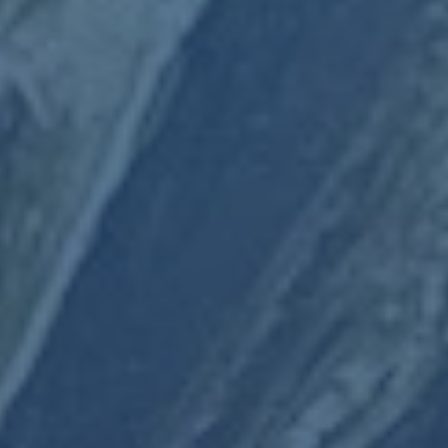
无数普通人协同工作的网络。当更多人愿意站在“我们”
而非“我”的视角思考问题 城市的治理效率和创新活力都
会显著提升
案例视角 体育如何悄然改变一座城
以某沿海中等城市为例 多年前它在产业结构上并无明显
优势 也不具备传统意义上的强势资源 为了打破发展路
径依赖 当地决策者选择从“人”的改变入手 把体育作为
塑造城市性格的重要抓手。一方面 城市大力推进公共体
育设施建设 将沿江沿海的零碎空间改造成连续跑道 与
城市绿道和公园系统连通;另一方面 通过举办城市马拉
松 城市定向 越野赛等活动 引导市民走出室内 在运动中
体验城市空间