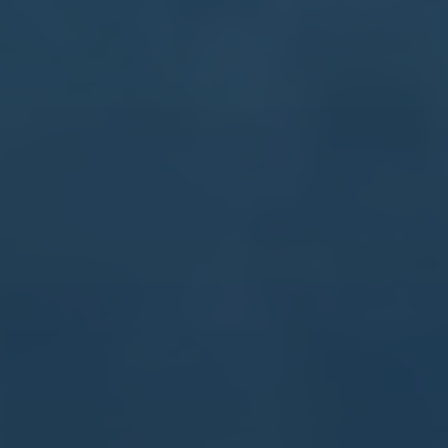
体育便从个人爱好上升为一种公共责任与共同参与的事
业
当城市愿意以体育为工具 打磨性格 塑造气质 那么所谓
的“城运”就不再是难以捉摸的外在运势 而是由千万人一
次次挥汗 一次次咬牙坚持共同铸就的必然结果 城市的
未来 既写在高楼与道路上 也写在每一个为自己身体和
精神负责的普通人身上 而体育 正是那支最有力的“书写
之笔”
上一篇：中国队0-1不敌韩国 小组第二晋级18强
下一篇：全国乒乓球全民健身工作研讨会召开