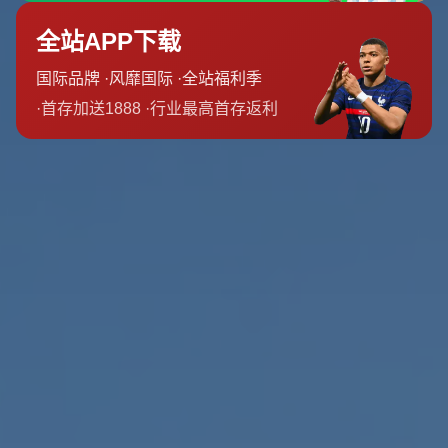
点刻入内心 这些性格要素汇聚在一起 便逐渐转化为城
市的整体气质
例如 某些以马拉松闻名的城市 在多年的城市马拉松运
营中 不仅形成了体育品牌 更潜移默化地塑造了市民的
“长跑精神” 长期主义 耐力意识和节奏感开始渗透到创
业文化 社区建设乃至城市治理之中。跑完全程的人往往
更懂得如何面对漫长的周期波动 而这种心理品质 正是
城市应对经济起伏和社会变迁的关键软实力