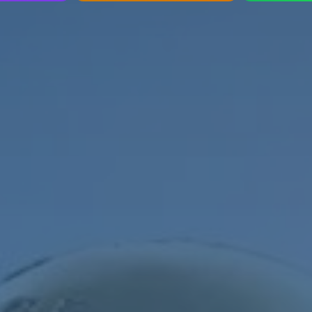
刻缺乏稳定的终结点。对于习惯了用强度和纪律碾压对手的广东而言，这
里简单喊几句口号，而是对全队在战术、精神层面的一次强硬重置。杜锋
种更为极致的方式，把球队重新拉回到他熟悉的那种铁血轨道上。军令状
套上枷锁，以此倒逼全队把注意力拉到最高。
他强调对抗、强调防守轮转、强调每个回合的执行细节。在复仇同曦这类
门槛，状态不好、执行力不够坚决的队员，哪怕是资历较老，也随时可能
围绕核心打功能性角色。这为后面的“徐杰当大腿”和“萨姆纳复出”埋下了
限
为了关键词。他从青年队一路上来时，外界对他的第一印象更多是“矮个
杰开始从“拼图”走向“支点”，甚至在关键时刻扛起了“当大腿”的角色。
体现在以下几个层面 一是
节奏掌控
作为控卫，他在杜锋体系里承担的是
陷入跟着对手节奏打的陷阱。徐杰通过稳健的持球、合理的推进速度，把
赛进入拉锯，广东过去习惯依赖外援或老将单打解决问题。而在复仇战这