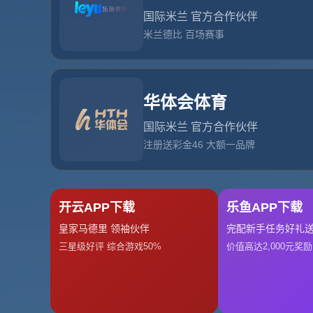
央视直
当一场常规赛被央视列为直播焦点，当一支
实力检验。围绕“广东复仇同曦”“杜锋立军
一场关于如何在压力之下重塑球队气质的生
杜锋立军令状 背水一战并非口号
广东男篮之所以在对阵同曦前被频繁提及“