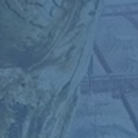
僵局、拉高上限的关键变量。此前萨姆纳因伤
守或提高对抗强度，广东就容易陷入阵地战