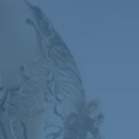
价值
尽管身高劣势客观存在，但徐杰的防守
距，这种“以脑补身”的方式，是广东传统后
战术上的必然选择，也是球队精神层面的一
球队拉回正轨。