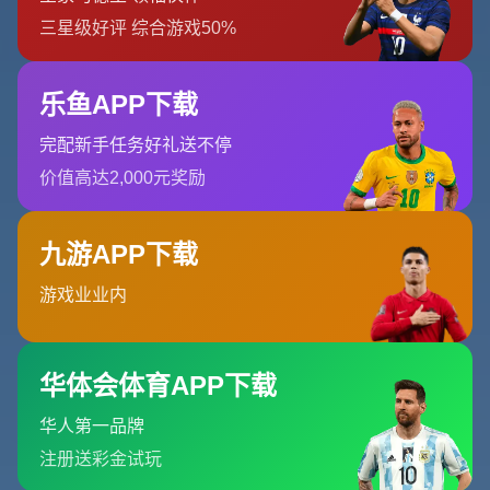
险交织
皇家社会对阵马竞的现实意义
如果只看比分 皇家社会1
比1马竞 似乎只是西甲漫长赛季里再普通不过的一夜 但
当我们把镜头拉远就会发现 这场比赛所呈现出的内容
对两队整个赛季的走向与气质塑造都有标志性意义 对皇
家社会而言 主场面对以防守著称的马德里竞技 打出主
动控制球权和高位压迫的姿态 本身就是一种宣言 球队
不再满足于传统意义上的“搅局者” 而是尝试向稳定的欧
战席位乃至更高平台发起长期冲击 对马竞而言 这场没
有拿下的平局 则让外界再次讨论球队在攻守转换环节效
率不稳定的问题 虽然 格德斯建功 帮助球队扳平 但整场
比赛在中前场串联和终结层面仍暴露出起伏
瑟洛特破门的含义不止于进球
纵观比赛走势 皇家社会