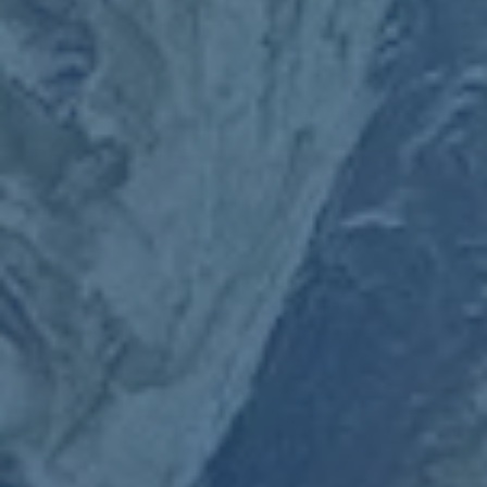
案例分析 皇家社会的进攻模式与风险平衡
如果把这场
皇家社会1比1马竞当作一个案例来拆解 我们会发现皇家
社会在进攻端确实有值得称道之处 一是敢于在大球队身
上坚持自己的传控与压迫风格 不因为对手名气而放弃主
动权 二是通过中场多点参与 渐渐在节奏上占据优势 然
而 任何强调进攻主动性的体系 必然伴随一定防守风险
比赛中 皇家社会在前场投入大量兵力参与逼抢 一旦首
道压迫失败 就容易被马竞利用身后空间打反击 格德斯
就在这样的背景下多次获得面对防线的机会 从结果看
虽然比分只定格在1比1 但这一案例清楚地呈现出一个逻
辑 越是依赖整体压迫与快速传递的球队 越需要在失误
后的防守过渡上拥有足够强度 否则像马竞这样拥有个人
突击能力的球员 就可能随时通过一次成功突破改变比赛
走向