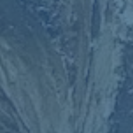
化反而给了格德斯更多活动空间 他开始在中前场游弋
接球后利用节奏变化与对抗能力撕开皇家社会防线的第
一道屏障 最终的 格德斯建功 既是个人能力体现 也是马
竞在战术上主动加压后的逻辑结果