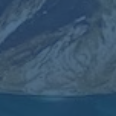
心理层面的较量与平局背后的分量
表面上 皇家社会1比
1马竞 是一场看似皆大欢喜的结果 皇家社会在强敌面前
守住了主场尊严 马竞则凭借格德斯建功避免了失利 但
从心理层面来分析 两支球队获得的东西并不相同 皇家