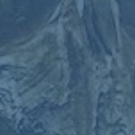
德斯建功 给了球队重新调整节奏的理由 让比赛回到了
更均衡的拉锯状态
战术对抗中的博弈与调整
在皇家社会1比1马竞的背后
其实隐藏着一条清晰的战术脉络 开局阶段 皇家社会倾
向于通过快速传导球拉动马竞防线 利用边路宽度制造纵
深空间 而马竞则按照一贯思路 通过紧凑的中路站位压
缩对方向中路的渗透 通常来说 当一支擅长防守的球队
遭遇一支注重传控与整体进攻的对手时 比赛会陷入耐心
和细节的较量 皇家社会需要持续保持跑动与传球质量
才能确保瑟洛特这样的中锋得到高质量机会 马竞则通过
严密的盯防迫使对方在关键区域失误 这就是为什么在瑟
洛特破门之前 双方在中场有大量的拼抢对抗 频繁的小
范围传递看似不起眼 却是在不断试探对手防线的松动点
当比分变成1比0之后 马竞不得不压上寻找机会 这一变