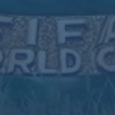
社会通过这场比赛 更加坚定了自己主打传控和整体压迫
的战术路线 他们可以清楚地看到 只要配合默契度和细
节处理持续提升 面对西甲顶级防线也并非毫无机会 这
种信心感 对一个志在稳居上游的团队极其重要 对马竞
而言 平局则更像是一面镜子 一方面说明球队仍然具备
在逆境中依靠个人能力和反击扳回比分的韧性 另一方面
也暴露出在阵地战和被动局面下的应对有时略显迟缓 尤
其当前场缺乏多点同时爆发时 球队对少数球员状态的依
赖就显得更为明显
从这场平局延伸出的长期启示
把视野从一场比赛拉向整
个赛季 皇家社会1比1马竞并非只是赛程表上的一个数字
它在一定程度上反映出西甲整体竞争格局的变化 越来越
多中上游球队选择通过积极的进攻理念来争取突破 不再
一味退守等待豪门失误 皇家社会就是这样一个典型代表