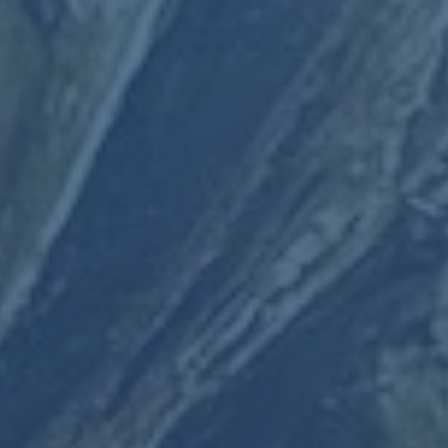
择，这种在压力环境下维持输出的能力，恰恰是衡量一
名顶尖攻击手是否成熟的重要标尺。对比当年在德甲大
杀四方的桑乔，两人共同点在于都能在关键战中展现
“大场面心态”，但奥利塞在拿球时的节奏控制更为耐
心，从某种程度上延续了英式边锋与德式区域控制的结
合趋势。
德甲土壤为何频繁孕育出数据妖人
从桑乔到奥利塞，德甲对年轻攻击手的吸引力在持续加
强。德甲球队普遍更愿意给予年轻人稳定的出场时间和
更高的进攻自由度，这对于技术型边锋而言，是极具吸
引力的成长环境。高攻防节奏与开放空间，让他们可以
通过大量实战不断试错、调整、再升级。18轮就完成进
球助攻双双上双，并不只是个体天赋的体现，更是联赛