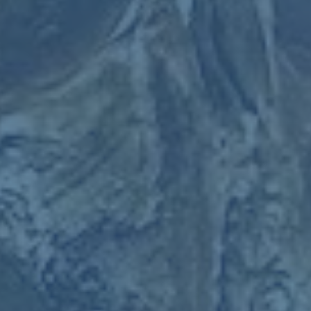
年桑乔后第二人”的语境中，本身就是对他创造力与稳
定性的高度肯定。
但若进一步比较，两人又并非简单的“复制关系”。桑乔
在德甲时期更侧重于左侧活动区的爆点属性，经常通过
一对一突破和低平球传中制造杀机；奥利塞则更偏向于
“内收型组织边锋”，他在
半空间的球权使用效率
高于传
统边路单挑，这也使得他与中场的联动更加紧密。某种
意义上说，桑乔开启了德甲对高创造力边锋的再认识，
而奥利塞则在这个基础上，进一步把“兼具终结与梳理”
的边锋形象推向了新高度。
数据现象之下是战术体系对他的高度信任
若只是单场闪光，很容易被归结为状态爆棚或者防守方
失误；但能在18轮后呈现进球助攻双双上双的稳定输