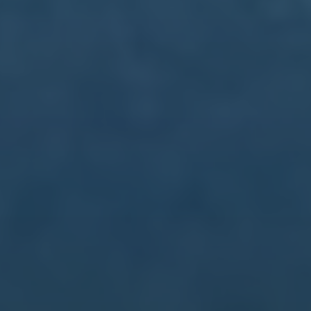
当我们谈论“奥利塞德甲18轮后进球助攻都已上双近21
年桑乔后第二人”时，真正值得关注的并非单一赛季的
高光，而是一个逐渐清晰的趋势一位年轻攻击手正在沿
着前辈开辟的道路前行，却又走出了自己独特的轨迹。
他用实际表现证明，在德甲这样强调速度与对抗的舞台