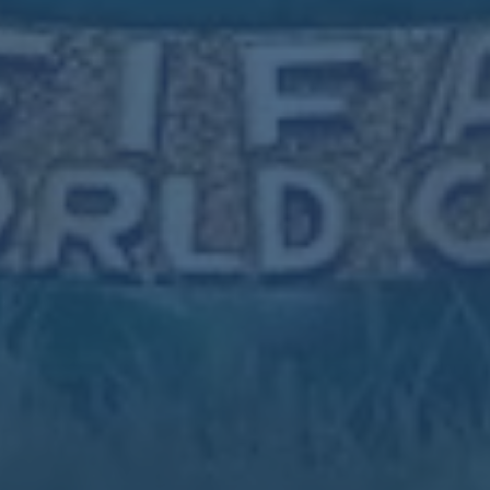
实际收益，使得每一次带球、每一次传球都和威胁直接
挂钩。这也是为何他的进球和助攻能够保持同步增长
——他已经在不知不觉中把自己从“风格鲜明的边锋”，
锻造成了“数据与观赏并存的现代攻击手”。
站在时间的横轴上回望，当年桑乔在德甲以极具灵气的
表现震惊欧洲，如今又有奥利塞在18轮后完成进球助攻
双双上双，将自己写进了“近21年纪录”的叙事中。这种
跨世代的呼应，不只是一串冷冰冰的数字，更在提醒我
们：德甲正在持续成为新生代攻击手的试炼场，而那些
能在这里完成数据与表现双线爆发的球员，很可能会在
未来的欧洲足坛占据更重要的位置。